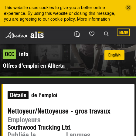
Skip to the main content
This website uses cookies to give you a better online
experience. By using this website or closing this message,
you are agreeing to our cookie policy.
More information
MENU
OCC
info
English
Offres d’emploi en Alberta
Détails
de l'emploi
Nettoyeur/Nettoyeuse - gros travaux
Employeurs
Southwood Trucking Ltd.
Publiée le
Langues