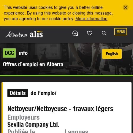
Skip to the main content
This website uses cookies to give you a better online
experience. By using this website or closing this message,
you are agreeing to our cookie policy.
More information
MENU
OCC
info
English
Offres d’emploi en Alberta
Détails
de l'emploi
Nettoyeur/Nettoyeuse - travaux légers
Employeurs
Sevilla Company Ltd.
Publiée le
Langues