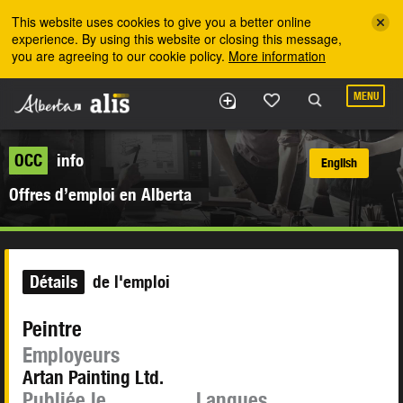
Skip to the main content
This website uses cookies to give you a better online
experience. By using this website or closing this message,
you are agreeing to our cookie policy.
More information
MENU
OCC
info
English
Offres d’emploi en Alberta
Détails
de l'emploi
Peintre
Employeurs
Artan Painting Ltd.
Publiée le
Langues