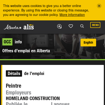
Skip to the main content
This website uses cookies to give you a better online
experience. By using this website or closing this message,
you are agreeing to our cookie policy.
More information
MENU
OCC
info
English
Offres d’emploi en Alberta
Détails
de l'emploi
Peintre
Employeurs
HOMELAND CONSTRUCTION
Publiée le
Langues