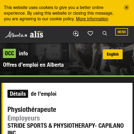
Skip to the main content
This website uses cookies to give you a better online
experience. By using this website or closing this message,
you are agreeing to our cookie policy.
More information
MENU
OCC
info
English
Offres d’emploi en Alberta
Détails
de l'emploi
Physiothérapeute
Employeurs
STRIDE SPORTS & PHYSIOTHERAPY- CAPILANO
INC