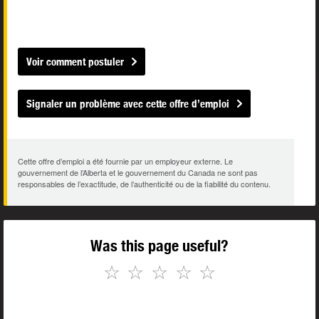
Voir comment postuler
Signaler un problème avec cette offre d’emploi
Cette offre d’emploi a été fournie par un employeur externe. Le
gouvernement de l’Alberta et le gouvernement du Canada ne sont pas
responsables de l’exactitude, de l’authenticité ou de la fiabilité du contenu.
Was this page useful?
☆
☆
☆
☆
☆