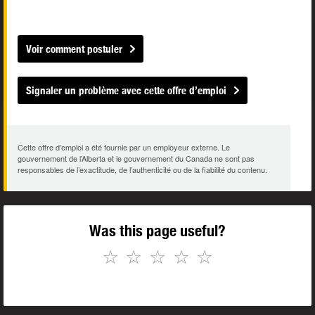
Voir comment postuler
Signaler un problème avec cette offre d’emploi
Cette offre d’emploi a été fournie par un employeur externe. Le
gouvernement de l’Alberta et le gouvernement du Canada ne sont pas
responsables de l’exactitude, de l’authenticité ou de la fiabilité du contenu.
Was this page useful?
☆
☆
☆
☆
☆