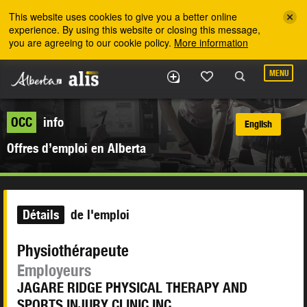
Skip to the main content
This website uses cookies to give you a better online
experience. By using this website or closing this message,
you are agreeing to our cookie policy.
More information
MENU
OCC
info
English
Offres d’emploi en Alberta
Détails
de l'emploi
Physiothérapeute
Employeurs
JAGARE RIDGE PHYSICAL THERAPY AND
SPORTS INJURY CLINIC INC.