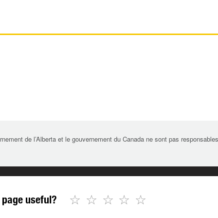
rnement de l’Alberta et le gouvernement du Canada ne sont pas responsables de 
☆
☆
☆
☆
☆
 page useful?