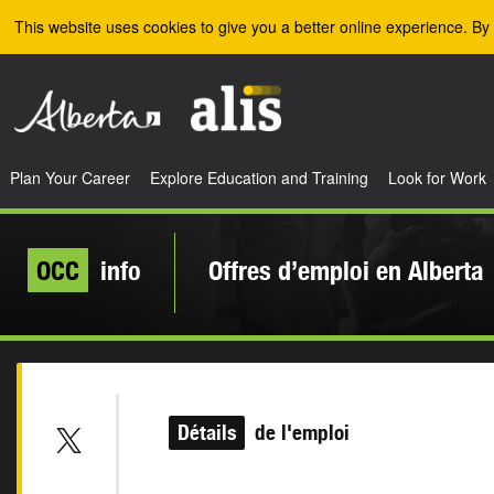
Skip to the main content
This website uses cookies to give you a better online experience. By 
Plan Your Career
Explore Education and Training
Look for Work
OCC
info
Offres d’emploi en Alberta
Détails
de l'emploi