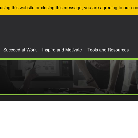
using this website or closing this message, you are agreeing to our coo
Succeed at Work
Inspire and Motivate
Tools and Resources