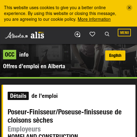
Skip to the main content
This website uses cookies to give you a better online
experience. By using this website or closing this message,
you are agreeing to our cookie policy.
More information
MENU
OCC
info
English
Offres d’emploi en Alberta
Détails
de l'emploi
Poseur-Finisseur/Poseuse-finisseuse de
cloisons sèches
Employeurs
HOMELAND CONSTRUCTION