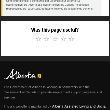
Cette offre d’emploi a été fournie par un employeur externe. Le
gouvernement de l’Alberta et le gouvernement du Canada ne sont pas
responsables de l’exactitude, de l’authenticité ou de la fiabilité du contenu.
Was this page useful?
☆
☆
☆
☆
☆
The Government of Alberta is working in partnership with the
Government of Canada to provide employment support programs and
services.
Alberta Assisted Living and Social
The alis website is maintained by