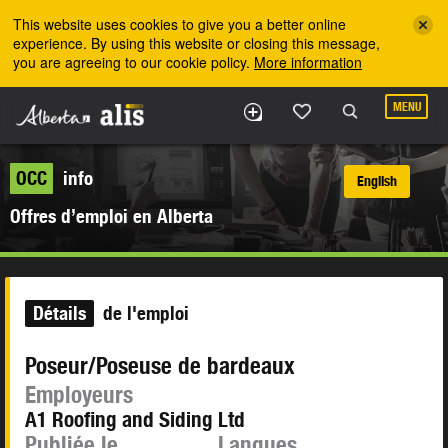
Skip to the main content
This website uses cookies to give you a better online
experience. By using this website or closing this message,
you are agreeing to our cookie policy.
More information
MENU
OCC
info
English
Offres d’emploi en Alberta
Détails
de l'emploi
Poseur/Poseuse de bardeaux
Employeurs
A1 Roofing and Siding Ltd
Publiée le
Langues