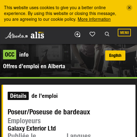
Skip to the main content
This website uses cookies to give you a better online
experience. By using this website or closing this message,
you are agreeing to our cookie policy.
More information
MENU
OCC
info
English
Offres d’emploi en Alberta
Détails
de l'emploi
Poseur/Poseuse de bardeaux
Employeurs
Galaxy Exterior Ltd
Publiée le
Langues