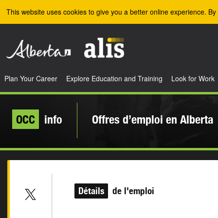
Skip to the main content
This website uses cookies to give you a better online experience. By 
Plan Your Career
Explore Education and Training
Look for Work
OCC
info
Offres d’emploi en Alberta
Détails
de l'emploi