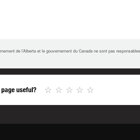
rnement de l’Alberta et le gouvernement du Canada ne sont pas responsables de 
☆
☆
☆
☆
☆
 page useful?