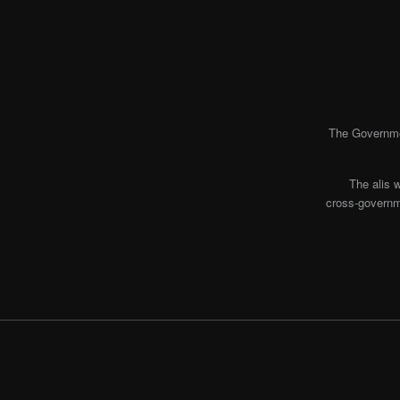
The Governmen
The alis 
cross-governme