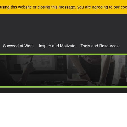
using this website or closing this message, you are agreeing to our coo
Succeed at Work
Inspire and Motivate
Tools and Resources