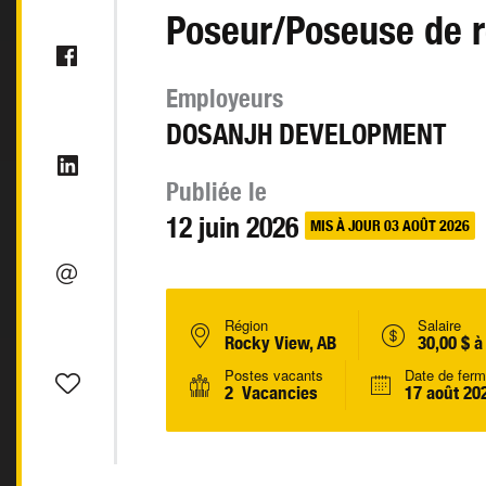
Poseur/Poseuse de r
Employeurs
DOSANJH DEVELOPMENT
Publiée le
12 juin 2026
MIS À JOUR 03 AOÛT 2026
Région
Salaire
Rocky View, AB
30,00 $ à
Postes vacants
Date de ferm
2 Vacancies
17 août 20