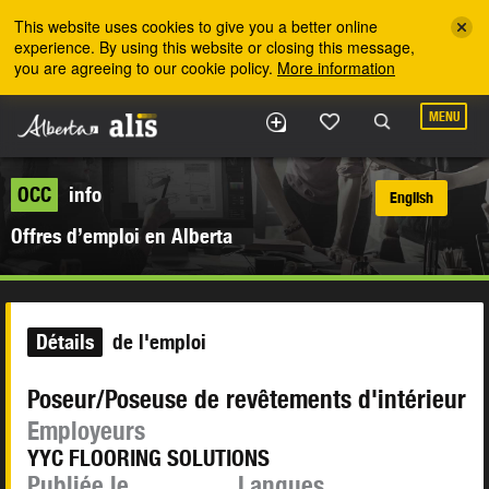
Skip to the main content
This website uses cookies to give you a better online
experience. By using this website or closing this message,
you are agreeing to our cookie policy.
More information
MENU
OCC
info
English
Offres d’emploi en Alberta
Détails
de l'emploi
Poseur/Poseuse de revêtements d'intérieur
Employeurs
YYC FLOORING SOLUTIONS
Publiée le
Langues