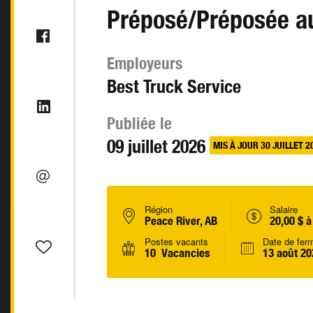
Préposé/Préposée au
Employeurs
Best Truck Service
Publiée le
09 juillet 2026
MIS À JOUR 30 JUILLET 2
Région
Salaire
Peace River, AB
20,00 $ à
Postes vacants
Date de fer
10 Vacancies
13 août 20