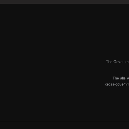
The Governmen
The alis 
cross-governme