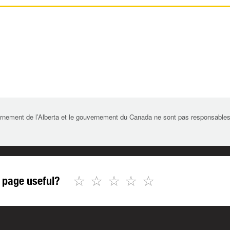
rnement de l’Alberta et le gouvernement du Canada ne sont pas responsables de 
☆
☆
☆
☆
☆
 page useful?