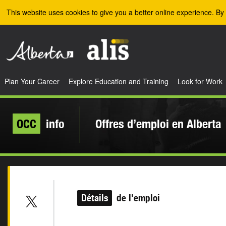
Skip to the main content
This website uses cookies to give you a better online experience. By 
Plan Your Career
Explore Education and Training
Look for Work
OCC
info
Offres d’emploi en Alberta
Détails
de l'emploi