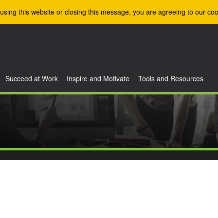
using this website or closing this message, you are agreeing to our coo
Succeed at Work
Inspire and Motivate
Tools and Resources