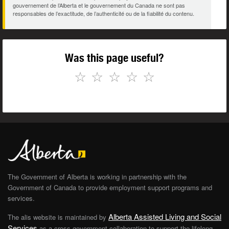
gouvernement de l’Alberta et le gouvernement du Canada ne sont pas
responsables de l’exactitude, de l’authenticité ou de la fiabilité du contenu.
Was this page useful?
☆
☆
☆
☆
☆
The Government of Alberta is working in partnership with the
Government of Canada to provide employment support programs and
services.
Alberta Assisted Living and Social
The alis website is maintained by
Services
as a cross-government collaboration to support the lifelong