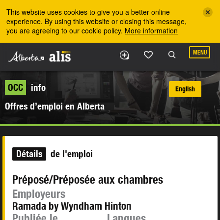
Skip to the main content
This website uses cookies to give you a better online
experience. By using this website or closing this message,
you are agreeing to our cookie policy.
More information
MENU
OCC
info
English
Offres d’emploi en Alberta
Détails
de l'emploi
Préposé/Préposée aux chambres
Employeurs
Ramada by Wyndham Hinton
Publiée le
Langues