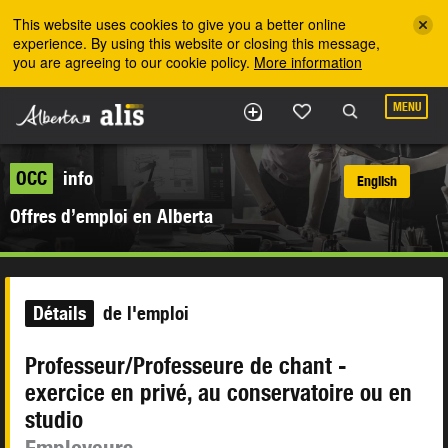
Skip to the main content
This website uses cookies to give you a better online
experience. By using this website or closing this message,
you are agreeing to our cookie policy.
More information
MENU
OCC
info
English
Offres d’emploi en Alberta
Détails
de l'emploi
Professeur/Professeure de chant -
exercice en privé, au conservatoire ou en
studio