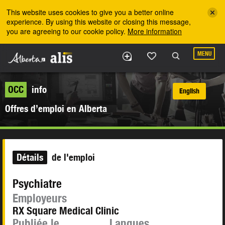
Skip to the main content
This website uses cookies to give you a better online
experience. By using this website or closing this message,
you are agreeing to our cookie policy.
More information
MENU
OCC
info
English
Offres d’emploi en Alberta
Détails
de l'emploi
Psychiatre
Employeurs
RX Square Medical Clinic
Publiée le
Langues