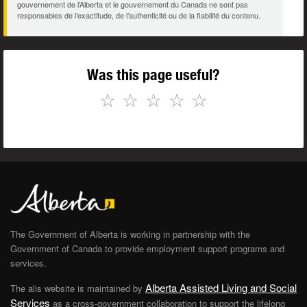
gouvernement de l’Alberta et le gouvernement du Canada ne sont pas
responsables de l’exactitude, de l’authenticité ou de la fiabilité du contenu.
Was this page useful?
☆
☆
☆
☆
☆
The Government of Alberta is working in partnership with the
Government of Canada to provide employment support programs and
services.
Alberta Assisted Living and Social
The alis website is maintained by
Services
as a cross-government collaboration to support the lifelong