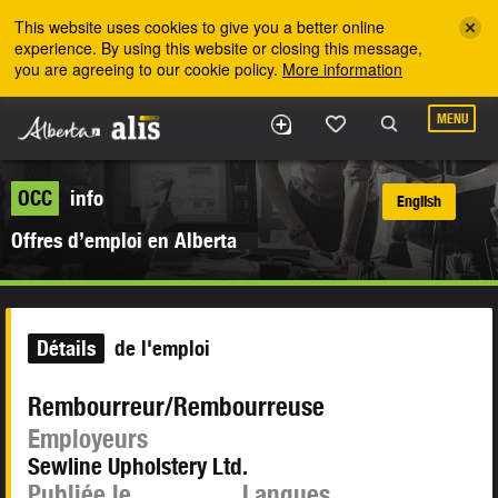
Skip to the main content
This website uses cookies to give you a better online
experience. By using this website or closing this message,
you are agreeing to our cookie policy.
More information
MENU
OCC
info
English
Offres d’emploi en Alberta
Détails
de l'emploi
Rembourreur/Rembourreuse
Employeurs
Sewline Upholstery Ltd.
Publiée le
Langues