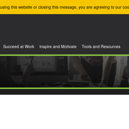
using this website or closing this message, you are agreeing to our coo
Succeed at Work
Inspire and Motivate
Tools and Resources