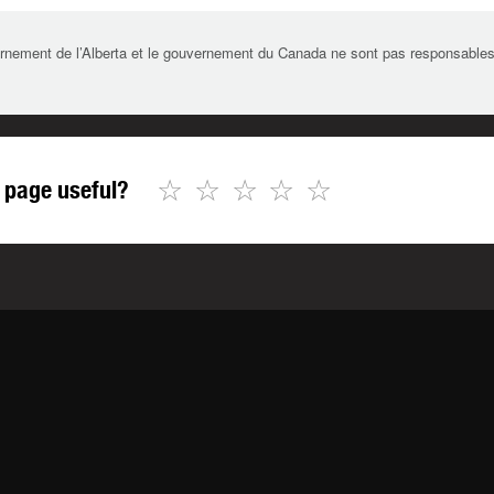
rnement de l’Alberta et le gouvernement du Canada ne sont pas responsables de 
☆
☆
☆
☆
☆
 page useful?