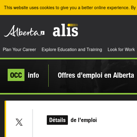
Skip to the main content
This website uses cookies to give you a better online experience. By 
Plan Your Career
Explore Education and Training
Look for Work
OCC
info
Offres d’emploi en Alberta
Détails
de l'emploi