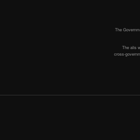
The Governmen
The alis 
cross-governme