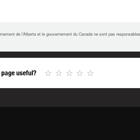
rnement de l’Alberta et le gouvernement du Canada ne sont pas responsables de 
☆
☆
☆
☆
☆
 page useful?