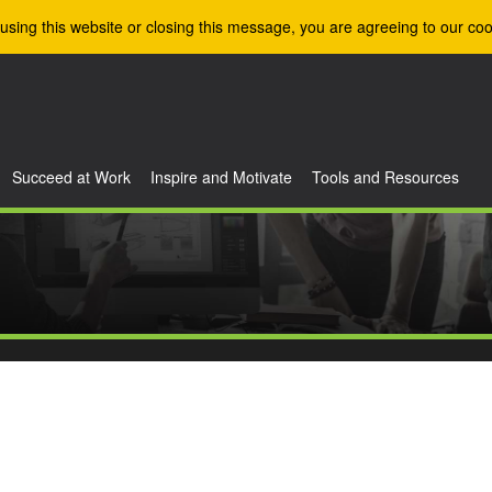
using this website or closing this message, you are agreeing to our coo
Succeed at Work
Inspire and Motivate
Tools and Resources