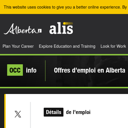
Skip to the main content
This website uses cookies to give you a better online experience. By 
Plan Your Career
Explore Education and Training
Look for Work
OCC
info
Offres d’emploi en Alberta
Détails
de l'emploi