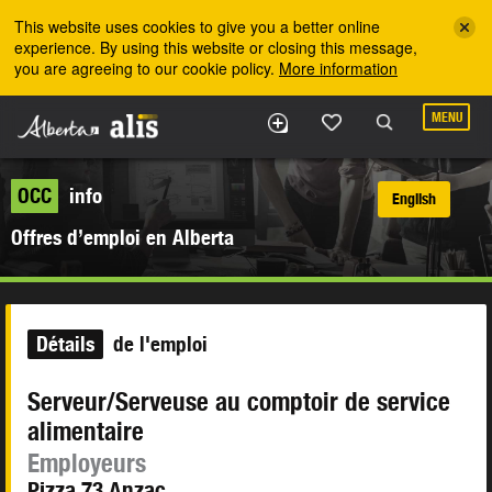
Skip to the main content
This website uses cookies to give you a better online
experience. By using this website or closing this message,
you are agreeing to our cookie policy.
More information
MENU
OCC
info
English
Offres d’emploi en Alberta
Détails
de l'emploi
Serveur/Serveuse au comptoir de service
alimentaire
Employeurs
Pizza 73 Anzac