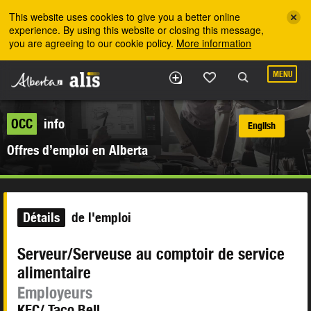
Skip to the main content
This website uses cookies to give you a better online
experience. By using this website or closing this message,
you are agreeing to our cookie policy.
More information
MENU
OCC
info
English
Offres d’emploi en Alberta
Détails
de l'emploi
Serveur/Serveuse au comptoir de service
alimentaire
Employeurs
KFC/ Taco Bell