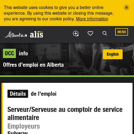
Skip to the main content
This website uses cookies to give you a better online
experience. By using this website or closing this message,
you are agreeing to our cookie policy.
More information
MENU
OCC
info
English
Offres d’emploi en Alberta
Détails
de l'emploi
Serveur/Serveuse au comptoir de service
alimentaire
Employeurs
Subway