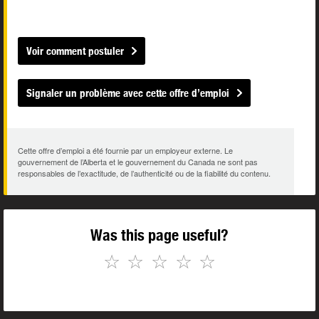
Voir comment postuler
Signaler un problème avec cette offre d’emploi
Cette offre d’emploi a été fournie par un employeur externe. Le
gouvernement de l’Alberta et le gouvernement du Canada ne sont pas
responsables de l’exactitude, de l’authenticité ou de la fiabilité du contenu.
Was this page useful?
☆
☆
☆
☆
☆