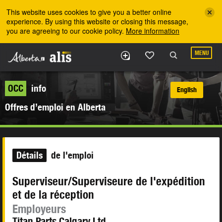
Skip to the main content
This website uses cookies to give you a better online
experience. By using this website or closing this message,
you are agreeing to our cookie policy.
More information
MENU
OCC
info
English
Offres d’emploi en Alberta
Détails
de l'emploi
Superviseur/Superviseure de l'expédition
et de la réception
Employeurs
Titan Parts Calgary Ltd.