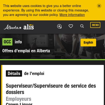
Skip to the main content
This website uses cookies to give you a better online
experience. By using this website or closing this message,
you are agreeing to our cookie policy.
More information
MENU
OCC
info
English
Offres d’emploi en Alberta
Détails
de l'emploi
Superviseur/Superviseure de service des
dossiers
Employeurs
Crown Liquor