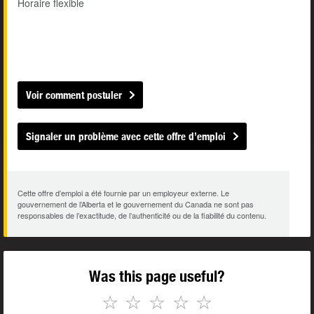
Horaire flexible
Voir comment postuler
Signaler un problème avec cette offre d’emploi
Cette offre d’emploi a été fournie par un employeur externe. Le
gouvernement de l’Alberta et le gouvernement du Canada ne sont pas
responsables de l’exactitude, de l’authenticité ou de la fiabilité du contenu.
Was this page useful?
☆
☆
☆
☆
☆