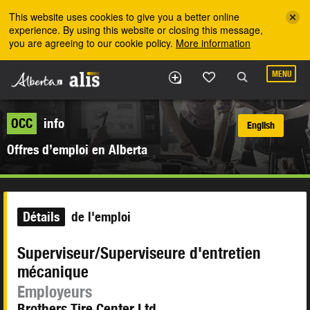
Skip to the main content
This website uses cookies to give you a better online
experience. By using this website or closing this message,
you are agreeing to our cookie policy.
More information
MENU
OCC
info
English
Offres d’emploi en Alberta
Détails
de l'emploi
Superviseur/Superviseure d'entretien
mécanique
Employeurs
Brothers Tire Center Ltd