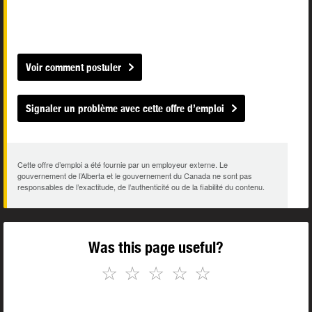
Voir comment postuler
Signaler un problème avec cette offre d’emploi
Cette offre d’emploi a été fournie par un employeur externe. Le
gouvernement de l’Alberta et le gouvernement du Canada ne sont pas
responsables de l’exactitude, de l’authenticité ou de la fiabilité du contenu.
Was this page useful?
☆
☆
☆
☆
☆