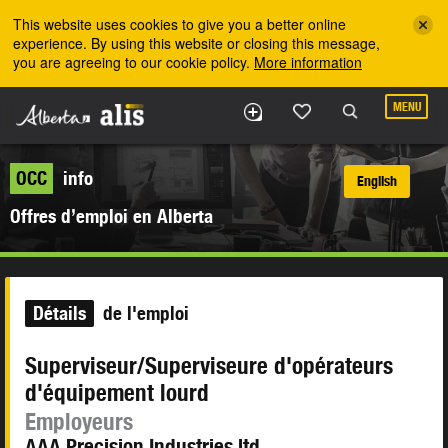
Skip to the main content
This website uses cookies to give you a better online
experience. By using this website or closing this message,
you are agreeing to our cookie policy.
More information
MENU
OCC
info
English
Offres d’emploi en Alberta
Détails
de l'emploi
Superviseur/Superviseure d'opérateurs
d'équipement lourd
Employeurs
AAA Precision Industries ltd