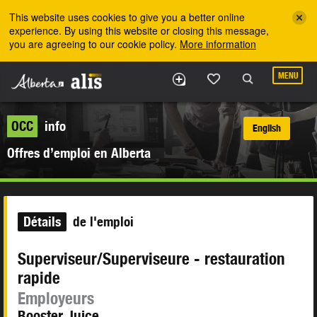
Skip to the main content
This website uses cookies to give you a better online
experience. By using this website or closing this message,
you are agreeing to our cookie policy.
More information
MENU
OCC
info
English
Offres d’emploi en Alberta
Détails
de l'emploi
Superviseur/Superviseure - restauration
rapide
Employeurs
Booster Juice