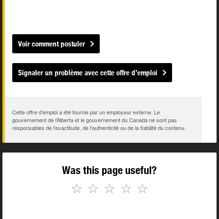
Voir comment postuler
Signaler un problème avec cette offre d’emploi
Cette offre d’emploi a été fournie par un employeur externe. Le
gouvernement de l’Alberta et le gouvernement du Canada ne sont pas
responsables de l’exactitude, de l’authenticité ou de la fiabilité du contenu.
Was this page useful?
☆
☆
☆
☆
☆