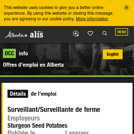
Skip to the main content
This website uses cookies to give you a better online
experience. By using this website or closing this message,
you are agreeing to our cookie policy.
More information
MENU
OCC
info
English
Offres d’emploi en Alberta
Détails
de l'emploi
Surveillant/Surveillante de ferme
Employeurs
Sturgeon Seed Potatoes
Publiée le
Langues