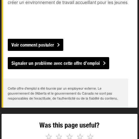
créer un environnement de travail accueillant pour les jeunes
Voir comment postuler
Signaler un problème avec cette offre d’emploi
Cette offre d’emploi a été fournie par un employeur externe. Le
gouvernement de l’Alberta et le gouvernement du Canada ne sont pas
responsables de l’exactitude, de l’authenticité ou de la fiabilité du contenu.
Was this page useful?
☆
☆
☆
☆
☆