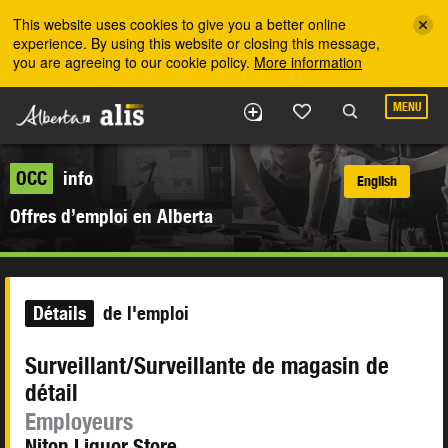
Skip to the main content
This website uses cookies to give you a better online
experience. By using this website or closing this message,
you are agreeing to our cookie policy.
More information
MENU
OCC
info
English
Offres d’emploi en Alberta
Détails
de l'emploi
Surveillant/Surveillante de magasin de
détail
Employeurs
Niton Liquor Store