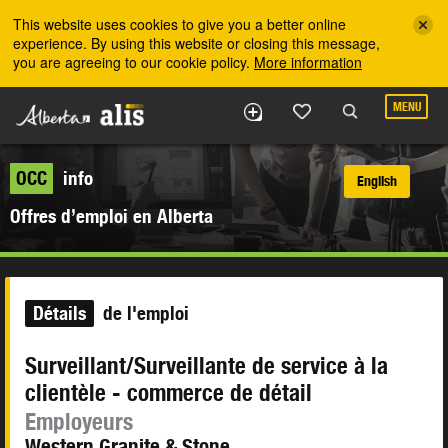
Skip to the main content
This website uses cookies to give you a better online
experience. By using this website or closing this message,
you are agreeing to our cookie policy.
More information
MENU
OCC
info
English
Offres d’emploi en Alberta
Détails
de l'emploi
Surveillant/Surveillante de service à la
clientèle - commerce de détail
Employeurs
Western Granite & Stone