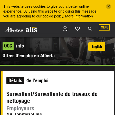
Skip to the main content
This website uses cookies to give you a better online
experience. By using this website or closing this message,
you are agreeing to our cookie policy.
More information
MENU
OCC
info
English
Offres d’emploi en Alberta
Détails
de l'emploi
Surveillant/Surveillante de travaux de
nettoyage
Employeurs
NR Janitorial Inc.