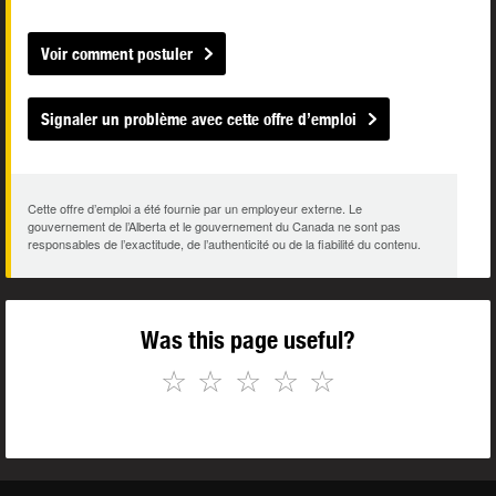
Voir comment postuler
Signaler un problème avec cette offre d’emploi
Cette offre d’emploi a été fournie par un employeur externe. Le
gouvernement de l’Alberta et le gouvernement du Canada ne sont pas
responsables de l’exactitude, de l’authenticité ou de la fiabilité du contenu.
Was this page useful?
☆
☆
☆
☆
☆