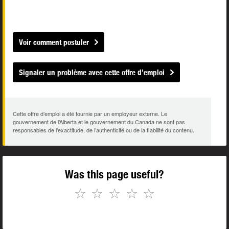
Voir comment postuler
Signaler un problème avec cette offre d’emploi
Cette offre d’emploi a été fournie par un employeur externe. Le
gouvernement de l’Alberta et le gouvernement du Canada ne sont pas
responsables de l’exactitude, de l’authenticité ou de la fiabilité du contenu.
Was this page useful?
☆
☆
☆
☆
☆