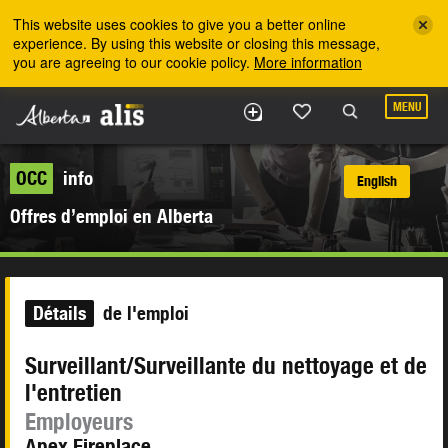
Skip to the main content
This website uses cookies to give you a better online
experience. By using this website or closing this message,
you are agreeing to our cookie policy.
More information
MENU
OCC
info
English
Offres d’emploi en Alberta
Détails
de l'emploi
Surveillant/Surveillante du nettoyage et de
l'entretien
Employeurs
Apex Fireplace