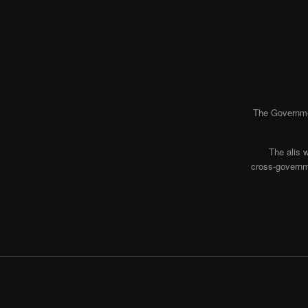
The Governmen
The alis 
cross-governme