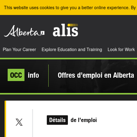
Skip to the main content
This website uses cookies to give you a better online experience. By 
Plan Your Career
Explore Education and Training
Look for Work
OCC
info
Offres d’emploi en Alberta
Détails
de l'emploi