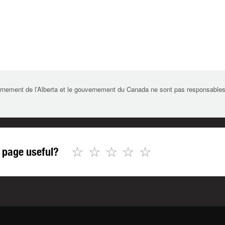
rnement de l’Alberta et le gouvernement du Canada ne sont pas responsables de 
☆
☆
☆
☆
☆
 page useful?