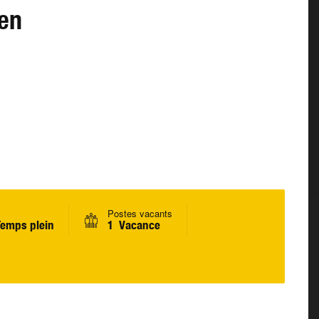
ien
Postes vacants
emps plein
1 Vacance