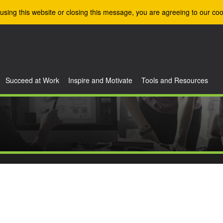
using this website or closing this message, you are agreeing to our coo
Succeed at Work
Inspire and Motivate
Tools and Resources