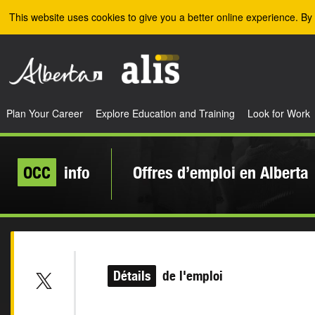
Skip to the main content
This website uses cookies to give you a better online experience. By 
Plan Your Career
Explore Education and Training
Look for Work
OCC
info
Offres d’emploi en Alberta
Détails
de l'emploi