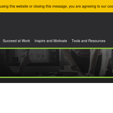
using this website or closing this message, you are agreeing to our coo
Succeed at Work
Inspire and Motivate
Tools and Resources