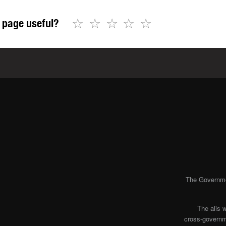
☆
☆
☆
☆
☆
 page useful?
The Governmen
The alis 
cross-governme