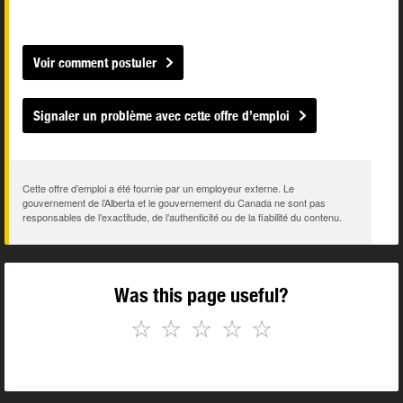
Voir comment postuler
Signaler un problème avec cette offre d’emploi
Cette offre d’emploi a été fournie par un employeur externe. Le
gouvernement de l’Alberta et le gouvernement du Canada ne sont pas
responsables de l’exactitude, de l’authenticité ou de la fiabilité du contenu.
Was this page useful?
☆
☆
☆
☆
☆