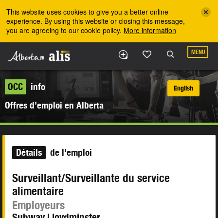
Skip to the main content
This website uses cookies to give you a better online
experience. By using this website or closing this message,
you are agreeing to our cookie policy.
More information
MENU
OCC
info
English
Offres d’emploi en Alberta
Détails
de l'emploi
Surveillant/Surveillante du service
alimentaire
Employeurs
Subway Lloydminster