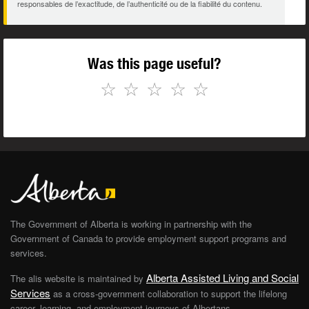
responsables de l’exactitude, de l’authenticité ou de la fiabilité du contenu.
Was this page useful?
☆
☆
☆
☆
☆
The Government of Alberta is working in partnership with the
Government of Canada to provide employment support programs and
services.
Alberta Assisted Living and Social
The alis website is maintained by
Services
as a cross-government collaboration to support the lifelong
career, learning, and employment journeys of Albertans.