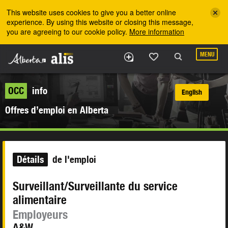
Skip to the main content
This website uses cookies to give you a better online
experience. By using this website or closing this message,
you are agreeing to our cookie policy.
More information
MENU
OCC
info
English
Offres d’emploi en Alberta
Détails
de l'emploi
Surveillant/Surveillante du service
alimentaire
Employeurs
A&W