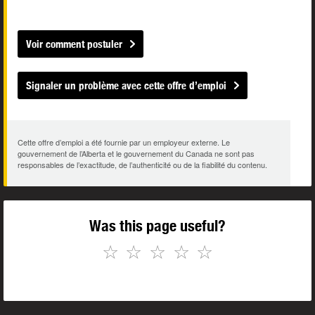
Voir comment postuler
Signaler un problème avec cette offre d’emploi
Cette offre d’emploi a été fournie par un employeur externe. Le
gouvernement de l’Alberta et le gouvernement du Canada ne sont pas
responsables de l’exactitude, de l’authenticité ou de la fiabilité du contenu.
Was this page useful?
☆
☆
☆
☆
☆