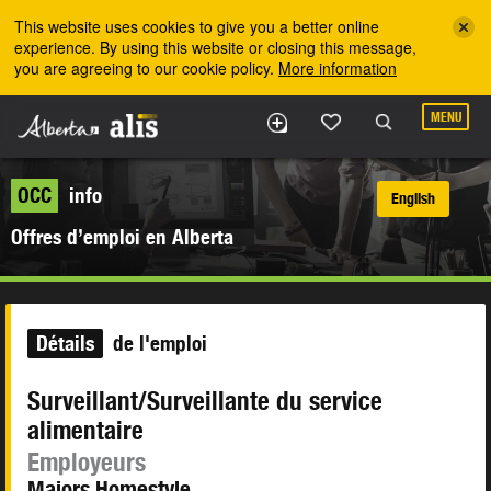
Skip to the main content
This website uses cookies to give you a better online
experience. By using this website or closing this message,
you are agreeing to our cookie policy.
More information
MENU
OCC
info
English
Offres d’emploi en Alberta
Détails
de l'emploi
Surveillant/Surveillante du service
alimentaire
Employeurs
Majors Homestyle