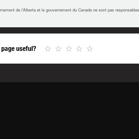
rnement de l’Alberta et le gouvernement du Canada ne sont pas responsables de 
☆
☆
☆
☆
☆
 page useful?