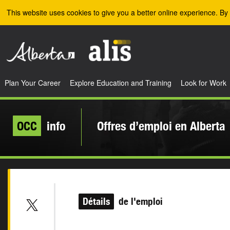
Skip to the main content
This website uses cookies to give you a better online experience. By 
Plan Your Career
Explore Education and Training
Look for Work
OCC
info
Offres d’emploi en Alberta
Détails
de l'emploi