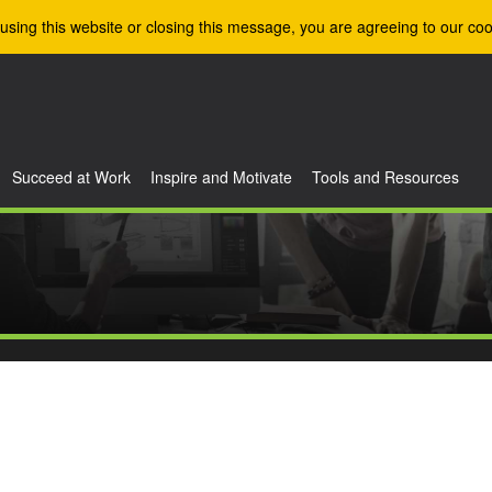
using this website or closing this message, you are agreeing to our coo
Succeed at Work
Inspire and Motivate
Tools and Resources