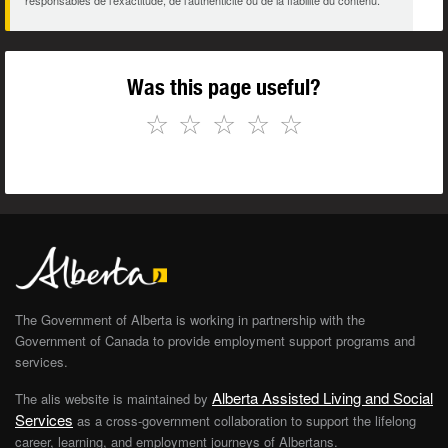
responsables de l’exactitude, de l’authenticité ou de la fiabilité du contenu.
Was this page useful?
☆
☆
☆
☆
☆
The Government of Alberta is working in partnership with the
Government of Canada to provide employment support programs and
services.
Alberta Assisted Living and Social
The alis website is maintained by
Services
as a cross-government collaboration to support the lifelong
career, learning, and employment journeys of Albertans.