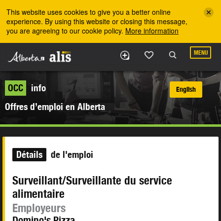
Skip to the main content
This website uses cookies to give you a better online
experience. By using this website or closing this message,
you are agreeing to our cookie policy.
More information
MENU
OCC
info
English
Offres d’emploi en Alberta
Détails
de l'emploi
Surveillant/Surveillante du service
alimentaire
Employeurs
Domino's Pizza