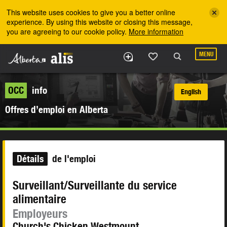
Skip to the main content
This website uses cookies to give you a better online
experience. By using this website or closing this message,
you are agreeing to our cookie policy.
More information
MENU
OCC
info
English
Offres d’emploi en Alberta
Détails
de l'emploi
Surveillant/Surveillante du service
alimentaire
Employeurs
Church's Chicken Westmount