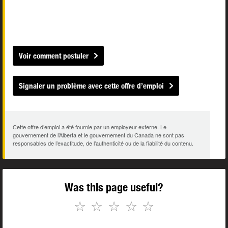
Voir comment postuler
Signaler un problème avec cette offre d’emploi
Cette offre d’emploi a été fournie par un employeur externe. Le
gouvernement de l’Alberta et le gouvernement du Canada ne sont pas
responsables de l’exactitude, de l’authenticité ou de la fiabilité du contenu.
Was this page useful?
☆
☆
☆
☆
☆