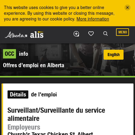
Skip to the main content
This website uses cookies to give you a better online
experience. By using this website or closing this message,
you are agreeing to our cookie policy.
More information
MENU
OCC
info
English
Offres d’emploi en Alberta
Détails
de l'emploi
Surveillant/Surveillante du service
alimentaire
Employeurs
Church's Texas Chicken St. Albert