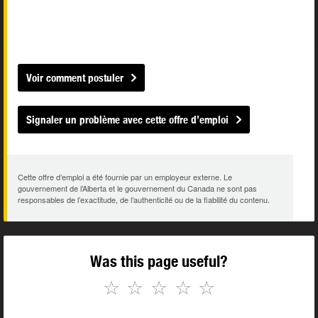
Voir comment postuler
Signaler un problème avec cette offre d’emploi
Cette offre d’emploi a été fournie par un employeur externe. Le
gouvernement de l’Alberta et le gouvernement du Canada ne sont pas
responsables de l’exactitude, de l’authenticité ou de la fiabilité du contenu.
Was this page useful?
☆
☆
☆
☆
☆