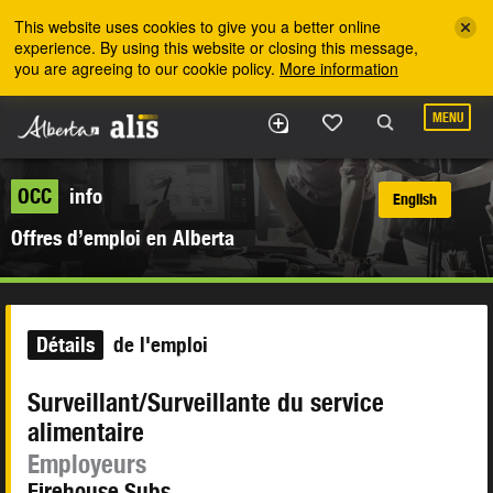
Skip to the main content
This website uses cookies to give you a better online
experience. By using this website or closing this message,
you are agreeing to our cookie policy.
More information
MENU
OCC
info
English
Offres d’emploi en Alberta
Détails
de l'emploi
Surveillant/Surveillante du service
alimentaire
Employeurs
Firehouse Subs