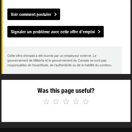
Voir comment postuler
Signaler un problème avec cette offre d’emploi
Cette offre d’emploi a été fournie par un employeur externe. Le
gouvernement de l’Alberta et le gouvernement du Canada ne sont pas
responsables de l’exactitude, de l’authenticité ou de la fiabilité du contenu.
Was this page useful?
☆
☆
☆
☆
☆