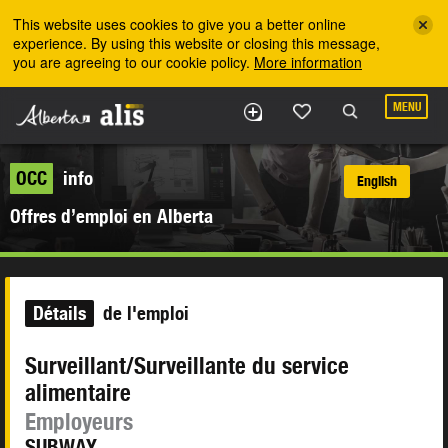
Skip to the main content
This website uses cookies to give you a better online
experience. By using this website or closing this message,
you are agreeing to our cookie policy.
More information
MENU
OCC
info
English
Offres d’emploi en Alberta
Détails
de l'emploi
Surveillant/Surveillante du service
alimentaire
Employeurs
SUBWAY