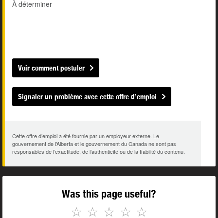
À déterminer
Voir comment postuler
Signaler un problème avec cette offre d’emploi
Cette offre d’emploi a été fournie par un employeur externe. Le
gouvernement de l’Alberta et le gouvernement du Canada ne sont pas
responsables de l’exactitude, de l’authenticité ou de la fiabilité du contenu.
Was this page useful?
☆
☆
☆
☆
☆