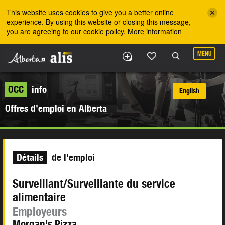
Skip to the main content
This website uses cookies to give you a better online
experience. By using this website or closing this message,
you are agreeing to our cookie policy.
More information
MENU
OCC
info
English
Offres d’emploi en Alberta
Détails
de l'emploi
Surveillant/Surveillante du service
alimentaire
Employeurs
Morgan's Pizza