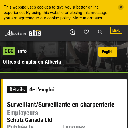
Skip to the main content
This website uses cookies to give you a better online
experience. By using this website or closing this message,
you are agreeing to our cookie policy.
More information
MENU
OCC
info
English
Offres d’emploi en Alberta
Détails
de l'emploi
Surveillant/Surveillante en charpenterie
Employeurs
Schutz Canada Ltd
Publiée le
Langues