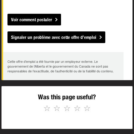
Voir comment postuler
Signaler un problème avec cette offre d’emploi
Cette offre d’emploi a été fournie par un employeur externe. Le
gouvernement de l’Alberta et le gouvernement du Canada ne sont pas
responsables de l’exactitude, de l’authenticité ou de la fiabilité du contenu.
Was this page useful?
☆
☆
☆
☆
☆