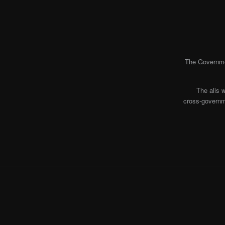
The Governmen
The alis 
cross-governme