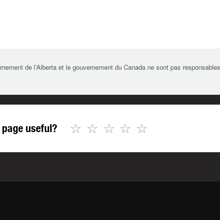
rnement de l’Alberta et le gouvernement du Canada ne sont pas responsables de 
☆
☆
☆
☆
☆
 page useful?