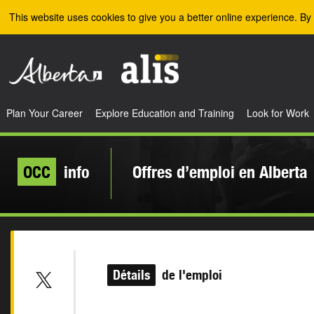
Skip to the main content
This website uses cookies to give you a better online experience. By 
Plan Your Career
Explore Education and Training
Look for Work
OCC
info
Offres d’emploi en Alberta
Détails
de l'emploi