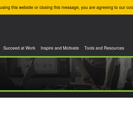
using this website or closing this message, you are agreeing to our coo
Succeed at Work
Inspire and Motivate
Tools and Resources