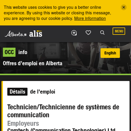
Skip to the main content
This website uses cookies to give you a better online
experience. By using this website or closing this message,
you are agreeing to our cookie policy.
More information
MENU
OCC
info
English
Offres d’emploi en Alberta
Détails
de l'emploi
Technicien/Technicienne de systèmes de
communication
Employeurs
Comtech (Communication Technologies) Ltd.