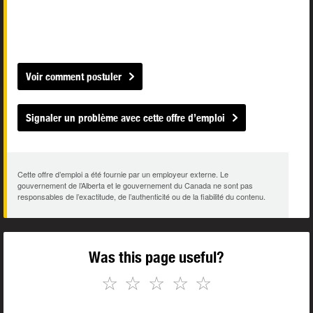
Voir comment postuler
Signaler un problème avec cette offre d’emploi
Cette offre d’emploi a été fournie par un employeur externe. Le
gouvernement de l’Alberta et le gouvernement du Canada ne sont pas
responsables de l’exactitude, de l’authenticité ou de la fiabilité du contenu.
Was this page useful?
☆
☆
☆
☆
☆