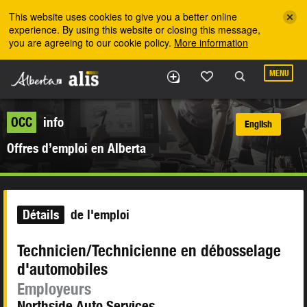
Skip to the main content
This website uses cookies to give you a better online
experience. By using this website or closing this message,
you are agreeing to our cookie policy.
More information
MENU
OCC
info
English
Offres d’emploi en Alberta
Détails
de l'emploi
Technicien/Technicienne en débosselage
d'automobiles
Employeurs
Northside Auto Services