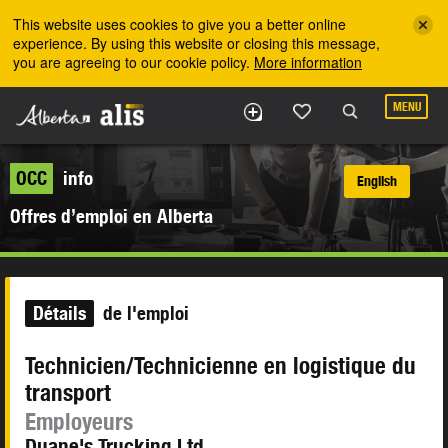
Skip to the main content
This website uses cookies to give you a better online
experience. By using this website or closing this message,
you are agreeing to our cookie policy.
More information
MENU
OCC
info
English
Offres d’emploi en Alberta
Détails
de l'emploi
Technicien/Technicienne en logistique du
transport
Employeurs
Duane's Trucking Ltd