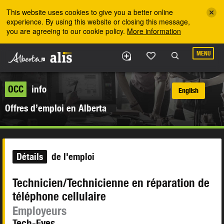
Skip to the main content
This website uses cookies to give you a better online
experience. By using this website or closing this message,
you are agreeing to our cookie policy.
More information
MENU
OCC
info
English
Offres d’emploi en Alberta
Détails
de l'emploi
Technicien/Technicienne en réparation de
téléphone cellulaire
Employeurs
Tech-Eyes